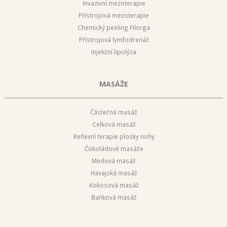
Invazivní mezoterapie
Přístrojová mezoterapie
Chemický peeling Filorga
Přístrojová lymfodrenáž
Injekční lipolýza
MASÁŽE
Částečná masáž
Celková masáž
Reflexní terapie plosky nohy
Čokoládové masáže
Medová masáž
Havajská masáž
Kokosová masáž
Baňková masáž