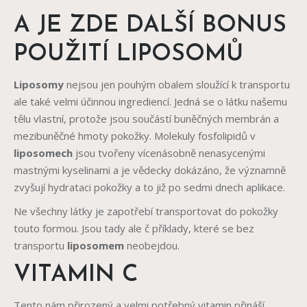
A JE ZDE DALŠÍ BONUS
POUŽITÍ LIPOSOMŮ
Liposomy
nejsou jen pouhým obalem sloužící k transportu
ale také velmi účinnou ingrediencí. Jedná se o látku našemu
tělu vlastní, protože jsou součástí buněčných membrán a
mezibuněčné hmoty pokožky. Molekuly fosfolipidů v
liposomech
jsou tvořeny vícenásobně nenasycenými
mastnými kyselinami a je vědecky dokázáno, že významně
zvyšují hydrataci pokožky a to již po sedmi dnech aplikace.
Ne všechny látky je zapotřebí transportovat do pokožky
touto formou. Jsou tady ale č příklady, které se bez
transportu
liposomem
neobejdou.
VITAMIN C
Tento nám přirozený a velmi potřebný vitamin přináší