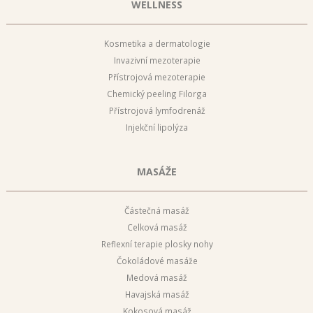
WELLNESS
Kosmetika a dermatologie
Invazivní mezoterapie
Přístrojová mezoterapie
Chemický peeling Filorga
Přístrojová lymfodrenáž
Injekční lipolýza
MASÁŽE
Částečná masáž
Celková masáž
Reflexní terapie plosky nohy
Čokoládové masáže
Medová masáž
Havajská masáž
Kokosová masáž