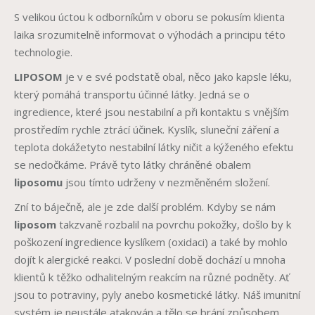
S velikou úctou k odborníkům v oboru se pokusím klienta
laika srozumitelně informovat o výhodách a principu této
technologie.
LIPOSOM
je v e své podstatě obal, něco jako kapsle léku,
který pomáhá transportu účinné látky. Jedná se o
ingredience, které jsou nestabilní a při kontaktu s vnějším
prostředím rychle ztrácí účinek. Kyslík, sluneční záření a
teplota dokážetyto nestabilní látky ničit a kýženého efektu
se nedočkáme. Právě tyto látky chráněné obalem
liposomu
jsou tímto udrženy v nezměněném složení.
Zní to báječně, ale je zde další problém. Kdyby se nám
liposom
takzvaně rozbalil na povrchu pokožky, došlo by k
poškození ingredience kyslíkem (oxidaci) a také by mohlo
dojít k alergické reakci. V poslední době dochází u mnoha
klientů k těžko odhalitelným reakcím na různé podněty. Ať
jsou to potraviny, pyly anebo kosmetické látky. Náš imunitní
systém je neustále atakován a tělo se brání způsobem