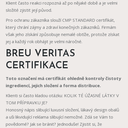
Klient často reakci rozpozná až po nějaké době a je velmi
složité zjistit její původ.
Pro ochranu zákazníka slouží CMP STANDARD certifikát,
který chrání zájmy a zdraví konečných zákazníků. Firmám
však jeho získání způsobuje nemalé obtíže, protože získat
jej a každý rok obhájit je velmi náročné.
BREU VERITAS
CERTIFIKACE
Toto označení má certifikát ohledně kontroly čistoty
ingrediencí, jejich složení a forma distribuce.
Klienti si často kladou otázku: KOLIK TÉ ÚŹASNÉ LÁTKY V
TOM PŔÍPRAVKU JE?
Honosný nápis slibující luxusní složení, lákavý design obalů
a uši likvidující reklama slibující nemožné. Zdá se Vám to
povědomé? Jak se bránit? Jednoduše! Zjistit si, že