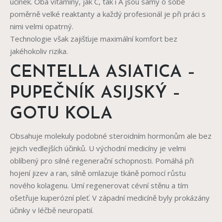
účinek. Oba vitamíny, jak C, tak i A jsou samy o sobě
poměrně velké reaktanty a každý profesionál je při práci s
nimi velmi opatrný.
Technologie však zajišťuje maximální komfort bez
jakéhokoliv rizika.
CENTELLA ASIATICA –
PUPEČNÍK ASIJSKÝ –
GOTU KOLA
Obsahuje molekuly podobné steroidním hormonům ale bez
jejich vedlejších účinků. U východní medicíny je velmi
oblíbený pro silné regenerační schopnosti. Pomáhá při
hojení jizev a ran, silně omlazuje tkáně pomocí růstu
nového kolagenu. Umí regenerovat cévní stěnu a tím
ošetřuje kuperózní pleť. V západní medicíně byly prokázány
účinky v léčbě neuropatií.