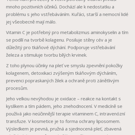
mnoho pozitivních účinků. Dochází ale k nedostatku a
problému s jeho vstřebáváním. Kuřáci, starší a nemocní lidé
jej všeobecně mají málo.
Vitamin C je potřebný pro metabolizmus aminokyselin a tím
se podílí na tvorbě kolagenu. Posiluje stěny cév a je
důležitý pro tkáňové dýchání. Podporuje vstřebávání
železa a stimuluje tvorbu bílých krvinek.
Z toho plynou účinky na pleť ve smyslu zpevnění pokožky
kolagenem, detoxikaci zvýšeným tkáňovým dýcháním,
prevenci popraskaných žilek a ochraně proti zánětlivým
procesům.
Jeho velkou nevýhodou je oxidace – reakce na kontakt s
kyslíkem a tím pádem, jeho znehodnocení. V medicíně se
používá jako neúčinnější terapie vitaminem C, intravenózní
transfuze. V kosmetice je to forma ochrany liposomem.
Výsledkem je pevná, pružná a sjednocená pleť, zbavená