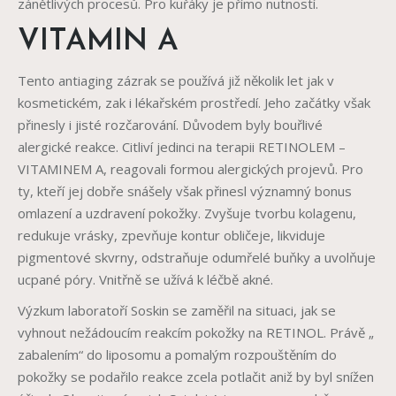
zánětlivých procesů. Pro kuřáky je přímo nutností.
VITAMIN A
Tento antiaging zázrak se používá již několik let jak v
kosmetickém, zak i lékařském prostředí. Jeho začátky však
přinesly i jisté rozčarování. Důvodem byly bouřlivé
alergické reakce. Citliví jedinci na terapii RETINOLEM –
VITAMINEM A, reagovali formou alergických projevů. Pro
ty, kteří jej dobře snášely však přinesl významný bonus
omlazení a uzdravení pokožky. Zvyšuje tvorbu kolagenu,
redukuje vrásky, zpevňuje kontur obličeje, likviduje
pigmentové skvrny, odstraňuje odumřelé buňky a uvolňuje
ucpané póry. Vnitřně se užívá k léčbě akné.
Výzkum laboratoří Soskin se zaměřil na situaci, jak se
vyhnout nežádoucím reakcím pokožky na RETINOL. Právě „
zabalením“ do liposomu a pomalým rozpouštěním do
pokožky se podařilo reakce zcela potlačit aniž by byl snížen