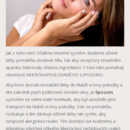
Jak z toho ven? Ošálíme imunitní systém. Budeme účinné
látky pomaličku dodávat tělu, tak aby receptory imunitního
aparátu tolerovaly účinnou ingredienci. V tom nám pomáhají
vlastnosti MIKROKAPSULOVANÉHO LIPOSOMU.
Abychom dostali nestabilní látky do hlubší vrstvy pokožky a
tím zabránili jejich poškození zevními vlivy, je
liposom
vytvořen ve velmi malé molekule, aby byl umožněn jeho
transport do hlubší vrstvy pokožky. Zde se pomaličku
rozbaluje a tím dávkuje účinné látky tak rychle, aby
nespustil alergickou reakci. Tím dochází i ke kvalitnímu a
účinnému ošetření citlivého klienta bez nežádoucích reakcí.