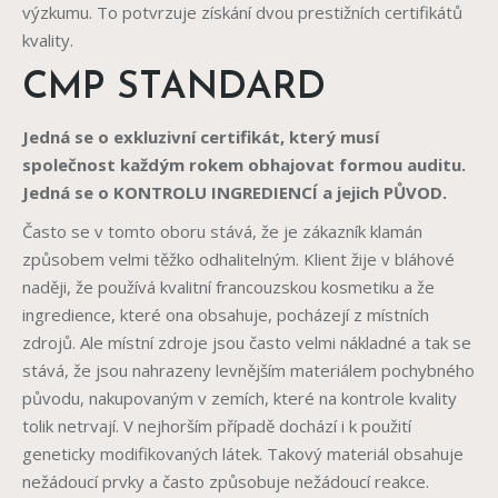
výzkumu. To potvrzuje získání dvou prestižních certifikátů
kvality.
CMP STANDARD
Jedná se o exkluzivní certifikát, který musí
společnost každým rokem obhajovat formou auditu.
Jedná se o KONTROLU INGREDIENCÍ a jejich PŮVOD.
Často se v tomto oboru stává, že je zákazník klamán
způsobem velmi těžko odhalitelným. Klient žije v bláhové
naději, že používá kvalitní francouzskou kosmetiku a že
ingredience, které ona obsahuje, pocházejí z místních
zdrojů. Ale místní zdroje jsou často velmi nákladné a tak se
stává, že jsou nahrazeny levnějším materiálem pochybného
původu, nakupovaným v zemích, které na kontrole kvality
tolik netrvají. V nejhorším případě dochází i k použití
geneticky modifikovaných látek. Takový materiál obsahuje
nežádoucí prvky a často způsobuje nežádoucí reakce.